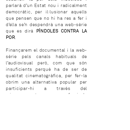
parlarà d’un Estat nou i radicalment
democràtic, per il·lusionar aquells
que pensen que no hi ha res a fer i
d’ella se’n despendrà una web-sèrie
que es dirà
PÍNDOLES CONTRA LA
POR
.
Finançarem el documental i la web-
sèrie pels canals habituals de
l’audiovisual però, com que són
insuficients perquè ha de ser de
qualitat cinematogràfica, per fer-la
obrim una alternativa popular per
participar-hi a través del
micromecenatge que ens ofereix la
web de Verkami. A través de l’enllaç
que trobaràs al final de la carta pots
fer donacions a partir de 10 €,
aportacions per les que obtindràs
també recompenses.