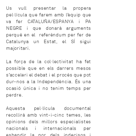
Us vull presentar la propera
pel·lícula que farem amb l’equip que
va fer CATALUÑA/ESPANYA i PA
NEGRE i que donarà arguments
perquè en el referèndum per fer de
Catalunya un Estat, el SÍ sigui
majoritari.
La força de la col·lectivitat ha fet
possible que en els darrers mesos
s’acceleri el debat i el procés que pot
dur-nos a la Independència. És una
ocasió única i no tenim temps per
perdre.
Aquesta pel·lícula documental
recollirà amb vint-i-cinc temes, les
opinions dels millors especialistes
nacionals i internacionals per
esbandir la por dels indecisos i