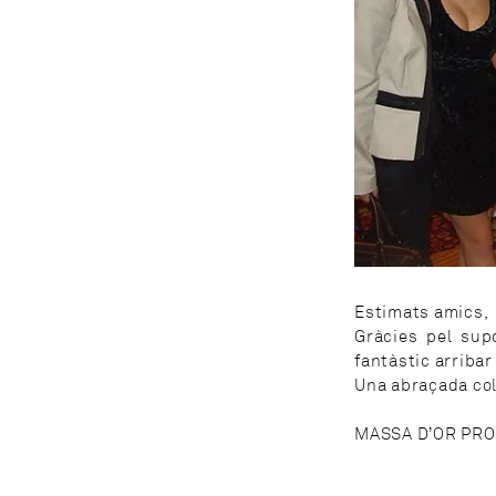
Estimats amics,
Gràcies pel sup
fantàstic arribar
Una abraçada col·l
MASSA D’OR PR