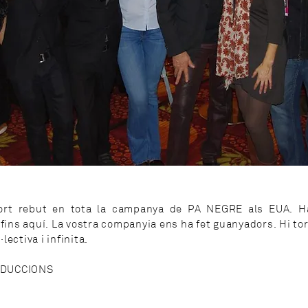
ort rebut en tota la campanya de PA NEGRE als EUA. H
 fins aquí. La vostra companyia ens ha fet guanyadors. Hi t
ectiva i infinita.
ODUCCIONS