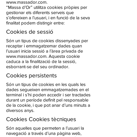
www.massador.com
.
“Massa d’Or” utilitza cookies pròpies per
gestionar els diferents serveis que
s’ofereixen a l’usuari, i en funció de la seva
finalitat podem distingir entre:
Cookies de sessió
Són un tipus de cookies dissenyades per
recaptar i emmagatzemar dades quan
l’usuari inicia sessió a l’àrea privada de
www.massador.com
. Aquesta cookie
caduca a la finalització de la sessió,
esborrant-se del seu ordinador.
Cookies persistents
Són un tipus de cookies en les quals les
dades segueixen emmagatzemades en el
terminal i s’hi poden accedir i ser tractades
durant un període definit pel responsable
de la cookie, i que pot anar d’uns minuts a
diversos anys.
Cookies Cookies tècniques
Són aquelles que permeten a l’usuari la
navegació a través d’una pàgina web,