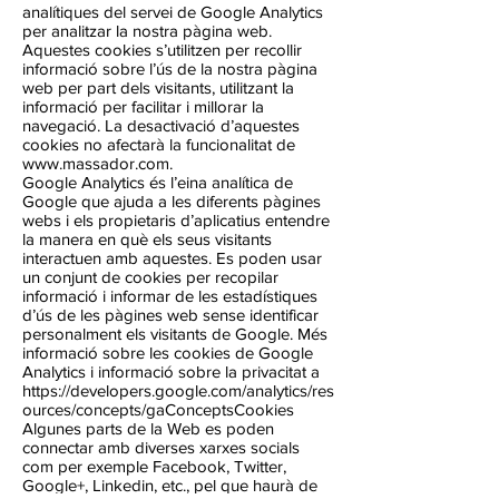
analítiques del servei de Google Analytics
per analitzar la nostra pàgina web.
Aquestes cookies s’utilitzen per recollir
informació sobre l’ús de la nostra pàgina
web per part dels visitants, utilitzant la
informació per facilitar i millorar la
navegació. La desactivació d’aquestes
cookies no afectarà la funcionalitat de
www.massador.com
.
Google Analytics és l’eina analítica de
Google que ajuda a les diferents pàgines
webs i els propietaris d’aplicatius entendre
la manera en què els seus visitants
interactuen amb aquestes. Es poden usar
un conjunt de cookies per recopilar
informació i informar de les estadístiques
d’ús de les pàgines web sense identificar
personalment els visitants de Google. Més
informació sobre les cookies de Google
Analytics i informació sobre la privacitat a
https://developers.google.com/analytics/res
ources/concepts/gaConceptsCookies
Algunes parts de la Web es poden
connectar amb diverses xarxes socials
com per exemple Facebook, Twitter,
Google+, Linkedin, etc., pel que haurà de