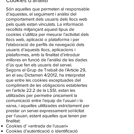
Cookies d’anàlisi
Són aquelles que permeten al responsable
d’aquestes, el seguiment i anàlisi del
comportament dels usuaris dels llocs web
pels quals estan vinculats. La informació
recollida mitjançant aquest tipus de
cookies s’utilitza per mesurar l’activitat dels
llocs web, aplicació o plataforma i per
l’elaboració de perfils de navegació dels
usuaris d’aquests llocs, aplicacions i
plataformes, amb la finalitat d’introduir
millores en funció de l’anàlisi de les dades
d’ús que fan els usuaris del servei.
Segons el Grup de Treball de l’Article 29,
en el seu Dictamen 4/2012, ha interpretat
que entre les cookies exceptuades del
compliment de les obligacions establertes
en l’article 22.2 de la LSSI, estan les
utilitzades per permetre únicament la
comunicació entre l’equip de l’usuari i la
xarxa, i aquelles utilitzades estrictament per
prestar un servei expressament sol·licitat
per l’usuari, estant aquelles que tenen per
finalitat:
Cookies d’ «entrada de l’usuari»
Cookies d’autenticació o identificació