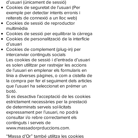
d’usuari (únicament de sessió)
Cookies de seguretat de l’usuari (Per
exemple per detectar intents erronis i
reiterats de connexió a un lloc web)
Cookies de sessió de reproductor
multimèdia
Cookies de sessió per equilibrar la càrrega
Cookies de personalització de la interfície
d’usuari
Cookies de complement (plug-in) per
intercanviar continguts socials
Les cookies de sessió i d’entrada d’usuari
es solen utilitzar per rastrejar les accions
de l’usuari en emplenar els formularis en
línia a diverses pàgines, o com a cistella de
la compra per fer el seguiment dels articles
que l’usuari ha seleccionat en prémer un
botó.
Si es desactiva l’acceptació de les cookies
estrictament necessàries per la prestació
de determinats serveis sol·licitats
expressament per l’usuari, no podrà
consultar i/o rebre correctament els
continguts i serveis de
www.massadorprduccions.com
.
“Massa d’Or” també utilitza les cookies