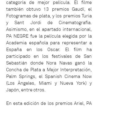
categoría de mejor película. El filme
también obtuvo 13 premios Gaudí, el
Fotogramas de plata, y los premios Turia
y Sant Jordi de Cinematografía.
Asimismo, en el apartado internacional,
PA NEGRE fue la película elegida por la
Academia española para representar a
España en los Oscar. El film ha
participado en los festivales de San
Sebastián donde Nora Navas ganó la
Concha de Plata a Mejor Interpretación,
Palm Springs, el Spanish Cinema Now
(Los Ángeles, Miami y Nueva York) y
Japón, entre otros.
En esta edición de los premios Ariel, PA
NEGRO competirá con LA HORA CERO de
Diego Velasco (Venezuela) y VIOLETA SE
FUE A los cielos de Andrés Wood (Chile).