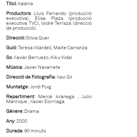
Títol
: Valèria
Productors
: Lluís Ferrando (producció
executiva), Elisa Plaza (producció
executiva TVC), Isidre Terraza (direcció
de producció).
Direcció:
Silvia Quer
Guió
: Teresa Vilardell, Maite Carranza
So
: Xavier Berruezo, Kiku Vidal
Música
: Javier Navarrete
Direcció de Fotografia
: Xavi Gil
Muntatge
: Jordi Puig
Repartiment
: Mercè Arànega , Julio
Manrique , Xavier Elorriaga
Gènere
: Drama
Any
: 2000
Durada
: 90 minuts