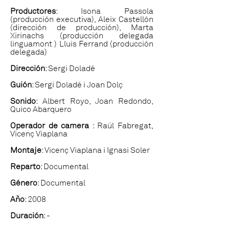
Productores
: Isona Passola
(producción executiva), Aleix Castellón
(dirección de producción), Marta
Xirinachs (producción delegada
linguamont ) Lluis Ferrand (producción
delegada)
Dirección
: Sergi Doladé
Guión
: Sergi Doladé i Joan Dolç
Sonido
: Albert Royo, Joan Redondo,
Quico Abarquero
Operador de camera
: Raül Fabregat,
Vicenç Viaplana
Montaje
: Vicenç Viaplana i Ignasi Soler
Reparto
: Documental
Género
: Documental
Año
: 2008
Duración
: -