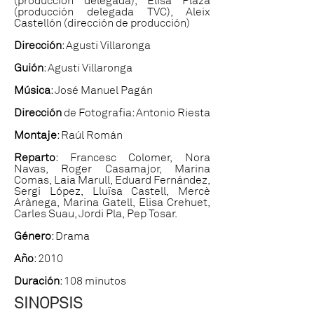
(producción delegada), Elisa Plaza
(producción delegada TVC), Aleix
Castellón (dirección de producción)
Dirección
: Agustí Villaronga
Guión
: Agustí Villaronga
Música
: José Manuel Pagán
Dirección
de Fotografia: Antonio Riesta
Montaje
: Raúl Román
Reparto
: Francesc Colomer, Nora
Navas, Roger Casamajor, Marina
Comas, Laia Marull, Eduard Fernández,
Sergi López, Lluïsa Castell, Mercè
Arànega, Marina Gatell, Elisa Crehuet,
Carles Suau, Jordi Pla, Pep Tosar.
Género
: Drama
Año
: 2010
Duración
: 108 minutos
SINOPSIS