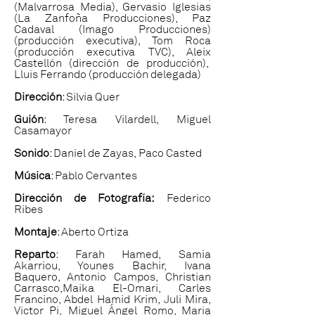
(Malvarrosa Media), Gervasio Iglesias
(La Zanfoña Producciones), Paz
Cadaval (Imago Producciones)
(producción executiva), Tom Roca
(producción executiva TVC), Aleix
Castellón (dirección de producción),
Lluís Ferrando (producción delegada)
Dirección
: Silvia Quer
Guión
: Teresa Vilardell, Miguel
Casamayor
Sonido
: Daniel de Zayas, Paco Casted
Música
: Pablo Cervantes
Dirección de Fotografía:
Federico
Ribes
Montaje
: Aberto Ortiza
Reparto
: Farah Hamed, Samia
Akarriou, Younes Bachir, Ivana
Baquero, Antonio Campos, Christian
Carrasco,Maika El-Omari, Carles
Francino, Abdel Hamid Krim, Juli Mira,
Víctor Pi, Miguel Ángel Romo, María