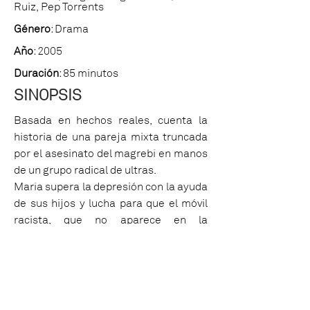
Ruiz, Pep Torrents
Género
: Drama
Año
: 2005
Duración
: 85 minutos
SINOPSIS
Basada en hechos reales, cuenta la
historia de una pareja mixta truncada
por el asesinato del magrebí en manos
de un grupo radical de ultras.
María supera la depresión con la ayuda
de sus hijos y lucha para que el móvil
racista, que no aparece en la
sentencia, sea reconocido y que así su
marido pueda descansar en paz.
GALERÍA